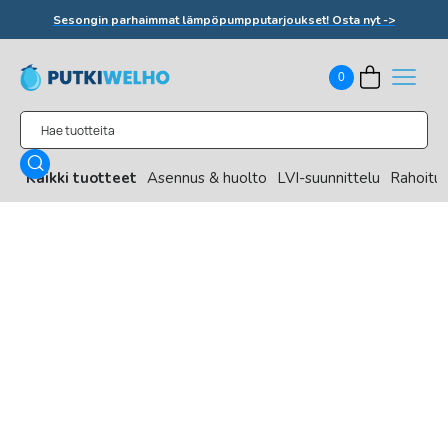
Sesongin parhaimmat lämpöpumpputarjoukset! Osta nyt ->
0
Kaikki tuotteet
Asennus & huolto
LVI-suunnittelu
Rahoitu
Etusivu
/
Text Link
/
Toshiba Haori Design 10